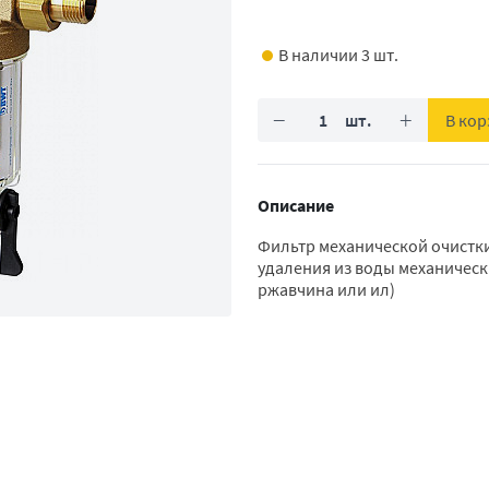
В наличии 3 шт.
−
+
В кор
Описание
Фильтр механической очистки 
удаления из воды механически
ржавчина или ил)