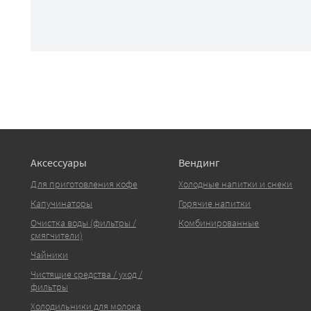
Аксессуары
Вендинг
Для приготовления кофе
Холодные напитки и снеки
Капучинаторы
Горячие напитки
Очистка воды (фильтры /
Комбинированные
смягчители)
Чайники
Чистящие средства / уход /
фильтры
Холодильники для молока