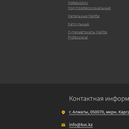
Кофемолки
полупрофессиональные
Капельные Melitta
Капсульные
Суперавтоматы Melitta
Professional
Контактная инфор
г. Алматы, 050070, мкрн. Кар
info@kvc.kz