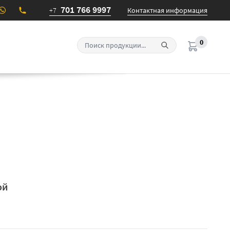
701 766 9997
+7
Контактная информация
0
ой