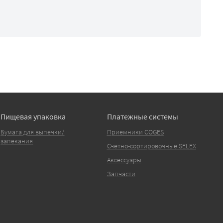
Пищевая упаковка
Платежные системы
Бумага для выпечки/
Приемники COGES
запекания
Счетно-сортировочные SELEX
Аксессуары
Запчасти