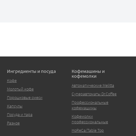
Ингредиенты и посуда
Кофемашины и
кофемолки
Кофе
Автоматические Melitta
Молотый кофе
Суперавтоматы Dr.Coffee
Порошковые смеси
Профессиональные
Капсулы
кофемашины
Посуда и тара
Кофемолки
профессиональные
Разное
HoReCa/Table Top