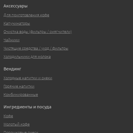
Аксессуары
Для приготовления кофе
Капучинаторы
Очистка воды (фильтры / смягчители)
Чайники
Чистящие средства / уход / фильтры
Холодильники для молока
Вендинг
Холодные напитки и снеки
Горячие напитки
Комбинированные
Ингредиенты и посуда
Кофе
Молотый кофе
Порошковые смеси