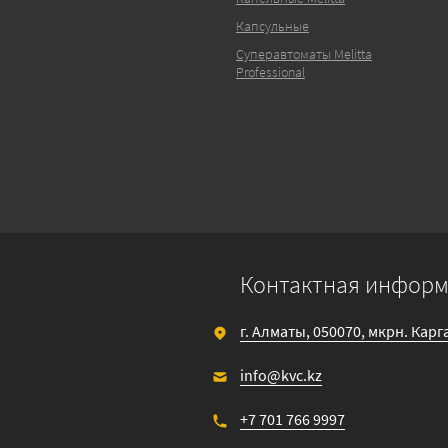
Капсульные
Суперавтоматы Melitta
Professional
Контактная инфор
г. Алматы, 050070, мкрн. Кар
info@kvc.kz
+7 701 766 9997