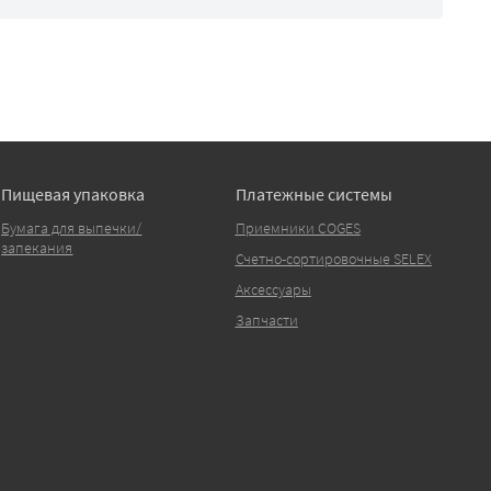
Пищевая упаковка
Платежные системы
Бумага для выпечки/
Приемники COGES
запекания
Счетно-сортировочные SELEX
Аксессуары
Запчасти