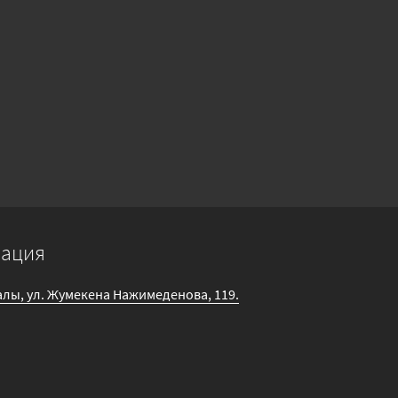
мация
галы, ул. Жумекена Нажимеденова, 119.