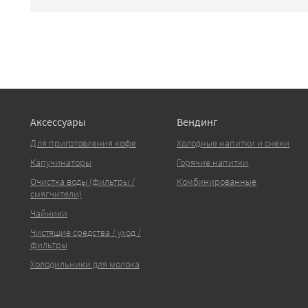
Аксессуары
Вендинг
Для приготовления кофе
Холодные напитки и снеки
Капучинаторы
Горячие напитки
Очистка воды (фильтры /
Комбинированные
смягчители)
Чайники
Чистящие средства / уход /
фильтры
Холодильники для молока