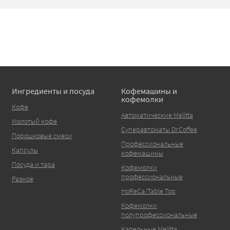
Ингредиенты и посуда
Кофемашины и
кофемолки
Кофе
Автоматические Melitta
Молотый кофе
Суперавтоматы Dr.Coffee
Порошковые смеси
Профессиональные
Капсулы
кофемашины
Посуда и тара
Кофемолки
профессиональные
Разное
HoReCa/Table Top
Кофемолки
полупрофессиональные
Капельные Melitta