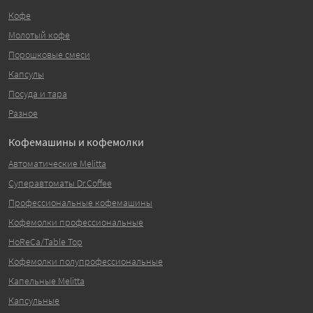
Кофе
Молотый кофе
Порошковые смеси
Капсулы
Посуда и тара
Разное
Кофемашины и кофемолки
Автоматические Melitta
Суперавтоматы Dr.Coffee
Профессиональные кофемашины
Кофемолки профессиональные
HoReCa/Table Top
Кофемолки полупрофессиональные
Капельные Melitta
Капсульные