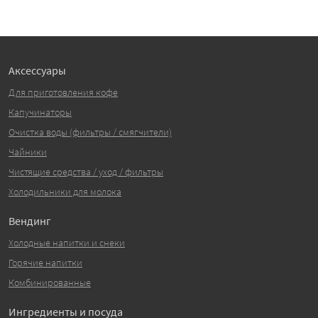
Аксессуары
Для приготовления кофе
Капучинаторы
Очистка воды (фильтры / смягчители)
Чайники
Чистящие средства / уход / фильтры
Холодильники для молока
Вендинг
Холодные напитки и снеки
Горячие напитки
Комбинированные
Ингредиенты и посуда