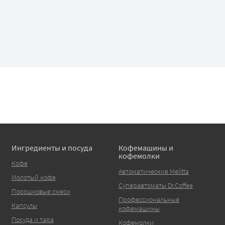
Ингредиенты и посуда
Кофемашины и
кофемолки
Кофе
Автоматические Melitta
Молотый кофе
Суперавтоматы Dr.Coffee
Порошковые смеси
Профессиональные
Капсулы
кофемашины
Посуда и тара
Кофемолки