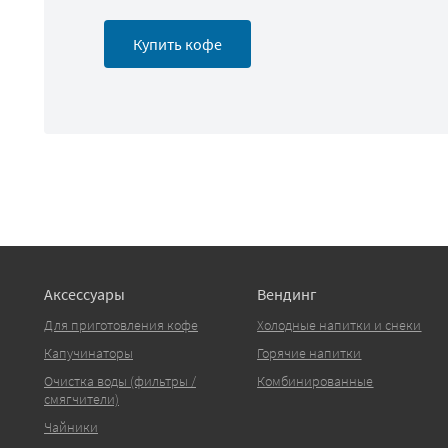
Купить кофе
Аксессуары
Вендинг
Для приготовления кофе
Холодные напитки и снеки
Капучинаторы
Горячие напитки
Очистка воды (фильтры /
Комбинированные
смягчители)
Чайники