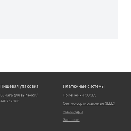
Пищевая упаковка
Платежные системы
Бумага для выпечки/
Приемники COGES
запекания
Счетно-сортировочные SELEX
Аксессуары
Запчасти