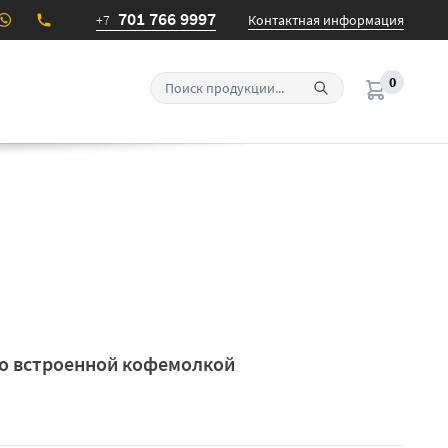
701 766 9997
+7
Контактная информация
0
со встроенной кофемолкой