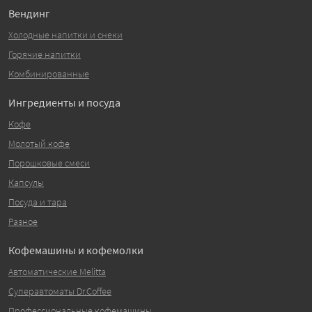
Вендинг
Холодные напитки и снеки
Горячие напитки
Комбинированные
Ингредиенты и посуда
Кофе
Молотый кофе
Порошковые смеси
Капсулы
Посуда и тара
Разное
Кофемашины и кофемолки
Автоматические Melitta
Суперавтоматы Dr.Coffee
Профессиональные кофемашины