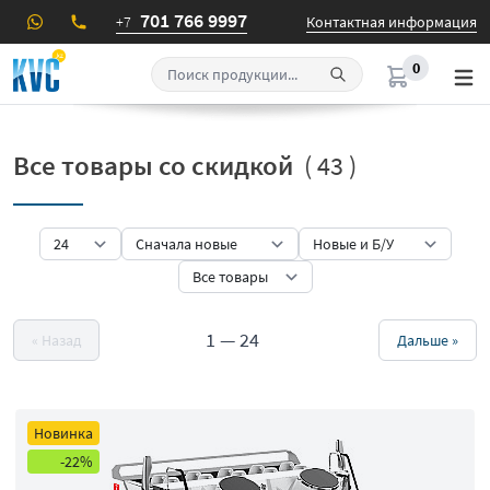
701 766 9997
+7
Контактная информация
0
Все товары со скидкой
( 43 )
1
—
24
« Назад
Дальше »
Новинка
-22%