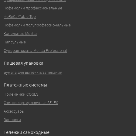
Кофемолки профессиональные
HoReCa/Table Top
Кофемолки полупрофессиональные
Капельные Melitta
Капсульные
Суперавтоматы Melitta Professional
Пищевая упаковка
Бумага для выпечки/запекания
Платежные системы
Приемники COGES
Счетно-сортировочные SELEX
Аксессуары
Запчасти
Тележки самоходные