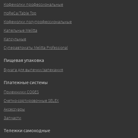
Кофемолки профессиональные
HoReCa/Table Top
Кофемолки полупрофессиональные
Капельные Melitta
Капсульные
Суперавтоматы Melitta Professional
Пищевая упаковка
Бумага для выпечки/запекания
Платежные системы
Приемники COGES
Счетно-сортировочные SELEX
Аксессуары
Запчасти
Тележки самоходные