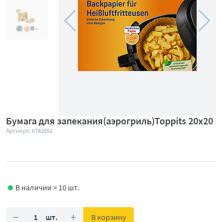
Бумага для запекания(аэрогриль)Toppits 20x20
Артикул: 6782652
В наличии > 10 шт.
−
+
В корзину