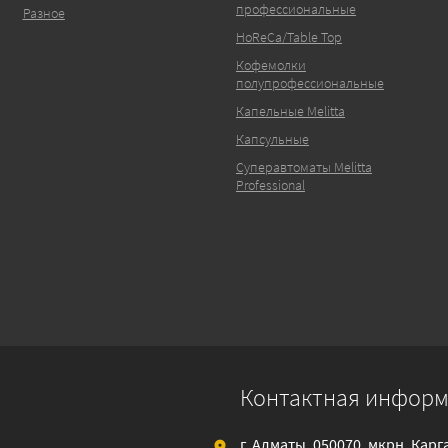
профессиональные
Разное
HoReCa/Table Top
Кофемолки
полупрофессиональные
Капельные Melitta
Капсульные
Суперавтоматы Melitta
Professional
Контактная инфор
г. Алматы, 050070, мкрн. Кар