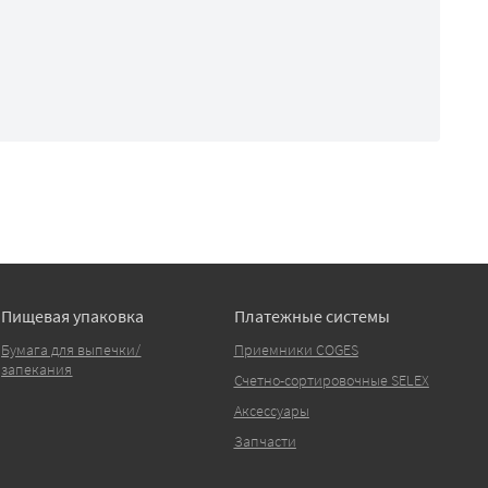
Пищевая упаковка
Платежные системы
Бумага для выпечки/
Приемники COGES
запекания
Счетно-сортировочные SELEX
Аксессуары
Запчасти