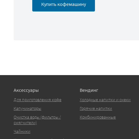
Купить кофемашину
Аксессуары
Вендинг
Для приготовления кофе
Холодные напитки и снеки
Капучинаторы
Горячие напитки
Очистка воды (фильтры /
Комбинированные
смягчители)
Чайники