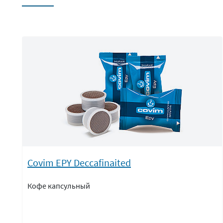
Covim EPY Deccafinaited
Кофе капсульный