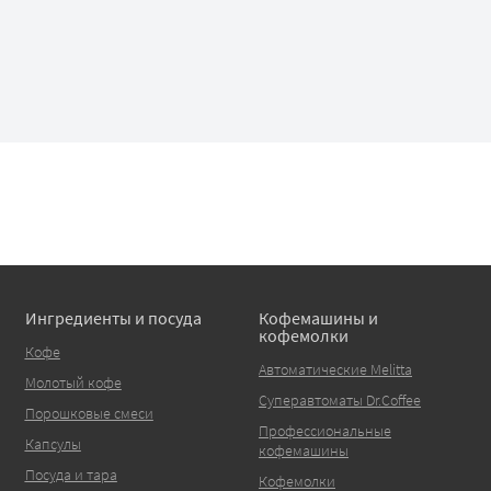
Ингредиенты и посуда
Кофемашины и
кофемолки
Кофе
Автоматические Melitta
Молотый кофе
Суперавтоматы Dr.Coffee
Порошковые смеси
Профессиональные
Капсулы
кофемашины
Посуда и тара
Кофемолки