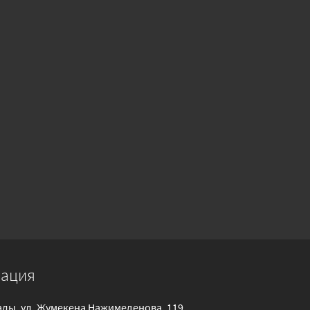
мация
галы, ул. Жумекена Нажимеденова, 119.