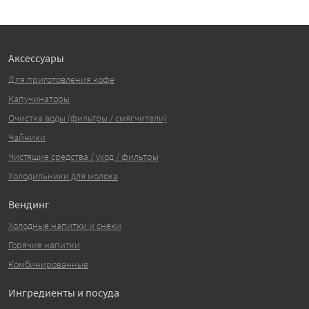
Аксессуары
Для приготовления кофе
Капучинаторы
Очистка воды (фильтры / смягчители)
Чайники
Чистящие средства / уход / фильтры
Холодильники для молока
Вендинг
Холодные напитки и снеки
Горячие напитки
Комбинированные
Ингредиенты и посуда