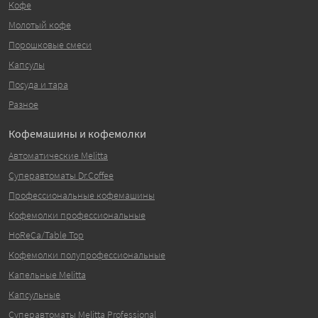
Кофе
Молотый кофе
Порошковые смеси
Капсулы
Посуда и тара
Разное
Кофемашины и кофемолки
Автоматические Melitta
Суперавтоматы Dr.Coffee
Профессиональные кофемашины
Кофемолки профессиональные
HoReCa/Table Top
Кофемолки полупрофессиональные
Капельные Melitta
Капсульные
Суперавтоматы Melitta Professional