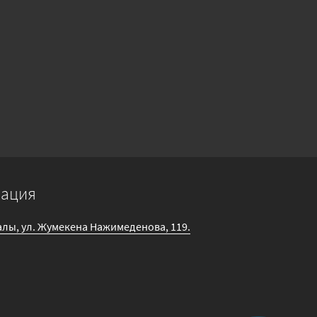
мация
галы, ул. Жумекена Нажимеденова, 119.