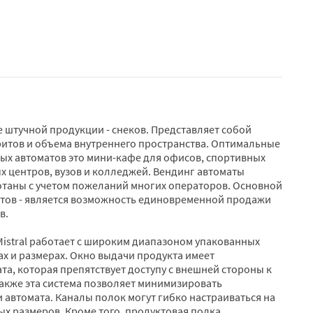
 штучной продукции - снеков. Представляет собой
ритов и объема внутреннего пространства. Оптимальные
ых автоматов это мини-кафе для офисов, спортивных
ых центров, вузов и колледжей. Вендинг автоматы
отаны с учетом пожеланий многих операторов. Основной
тов - является возможность единовременной продажи
в.
istral работает с широким диапазоном упакованных
х и размерах. Окно выдачи продукта имеет
та, которая препятствует доступу с внешней стороны к
также эта система позволяет минимизировать
 автомата. Каналы полок могут гибко настраиваться на
ых размеров. Кроме того, продуктовая полка