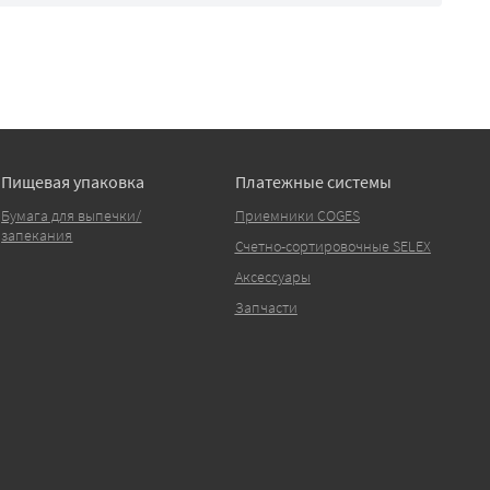
Пищевая упаковка
Платежные системы
Бумага для выпечки/
Приемники COGES
запекания
Счетно-сортировочные SELEX
Аксессуары
Запчасти