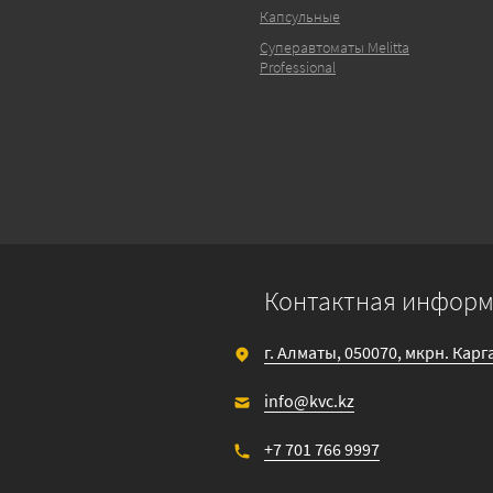
Капсульные
Суперавтоматы Melitta
Professional
Контактная инфор
г. Алматы, 050070, мкрн. Кар
info@kvc.kz
+7 701 766 9997