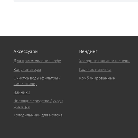
Аксессуары
Вендинг
Для приготовления кофе
Холодные напитки и снеки
Капучинаторы
Горячие напитки
Очистка воды (фильтры /
Комбинированные
смягчители)
Чайники
Чистящие средства / уход /
фильтры
Холодильники для молока