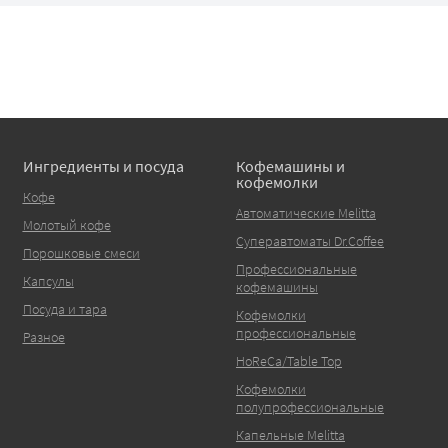
Ингредиенты и посуда
Кофемашины и
кофемолки
Кофе
Автоматические Melitta
Молотый кофе
Суперавтоматы Dr.Coffee
Порошковые смеси
Профессиональные
Капсулы
кофемашины
Посуда и тара
Кофемолки
профессиональные
Разное
HoReCa/Table Top
Кофемолки
полупрофессиональные
Капельные Melitta