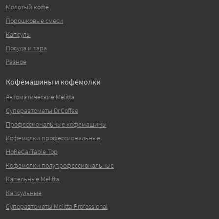
Молотый кофе
Порошковые смеси
Капсулы
Посуда и тара
Разное
Кофемашины и кофемолки
Автоматические Melitta
Суперавтоматы Dr.Coffee
Профессиональные кофемашины
Кофемолки профессиональные
HoReCa/Table Top
Кофемолки полупрофессиональные
Капельные Melitta
Капсульные
Суперавтоматы Melitta Professional