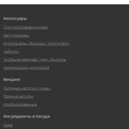
Аксессуары
Для приготовления кофе
Капучинаторы
Очистка воды (фильтры / смягчители)
Чайники
Чистящие средства / уход / фильтры
Холодильники для молока
Вендинг
Холодные напитки и снеки
Горячие напитки
Комбинированные
Ингредиенты и посуда
Кофе